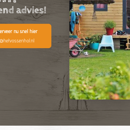
end advies!
erveer nu snel hier
o@hetvossenhol.nl