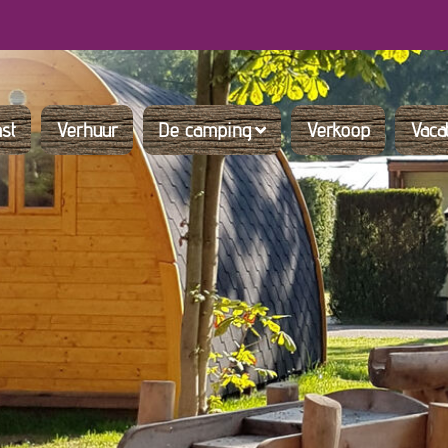
st
Verhuur
De camping
Verkoop
Vaca