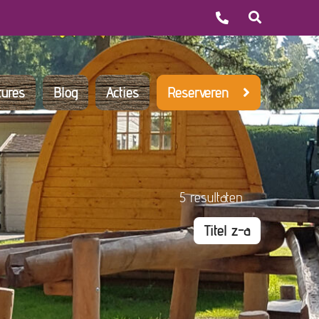
tures
Blog
Acties
Reserveren
5
resultaten
Titel z-a