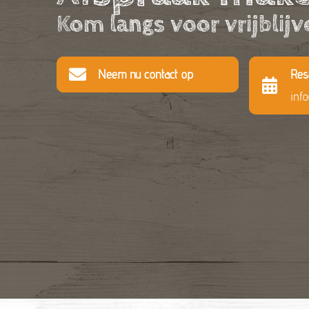
Kom langs voor vrijblijv
Neem nu contact op
Res
inf