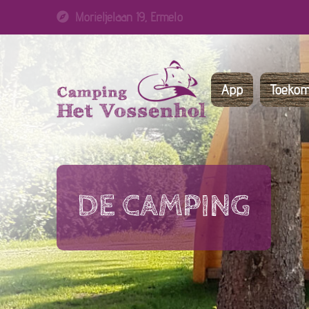
0341552101
App
Toekom
DE CAMPING