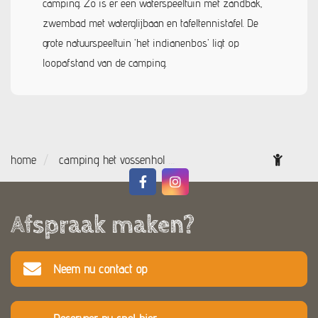
camping. Zo is er een waterspeeltuin met zandbak,
zwembad met waterglijbaan en tafeltennistafel. De
grote natuurspeeltuin 'het indianenbos' ligt op
loopafstand van de camping.
home
camping het vossenhol
Kindvriendelijke">
kindvri
Afspraak maken?
Neem nu contact op